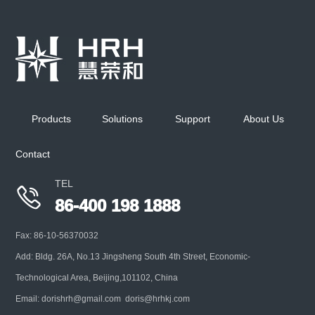
Products
Solutions
Support
About Us
Contact
TEL

86-400 198 1888
Fax: 86-10-56370032
Add: Bldg. 26A, No.13 Jingsheng South 4th Street, Economic-
Technological Area, Beijing,101102, China
Email: dorishrh@gmail.com doris@hrhkj.com